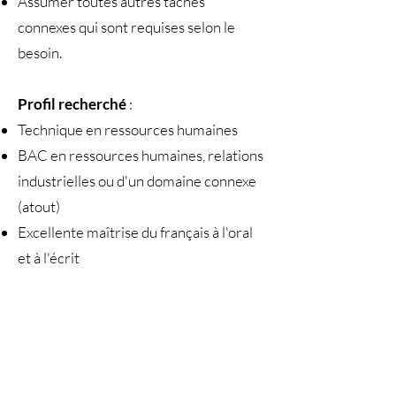
Assumer toutes autres tâches
connexes qui sont requises selon le
besoin.
Profil recherché
:
Technique en ressources humaines
BAC en ressources humaines, relations
industrielles ou d'un domaine connexe
(atout)
Excellente maîtrise du français à l'oral
et à l'écrit
Bonne connaissance des outils
informatiques tels que : Employeur D,
Synerion et la suite Office (atout)
Autonomie, rigueur, sens de
l'organisation et professionnalisme.